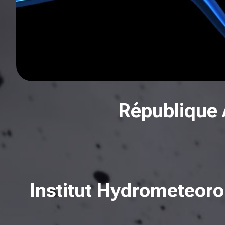
République 
Institut Hydrometeoro