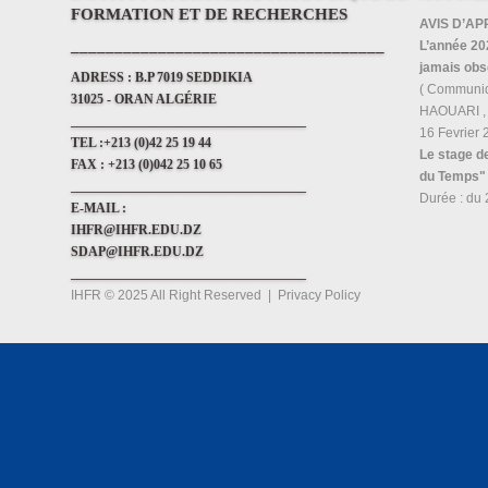
FORMATION ET DE RECHERCHES
AVIS D’AP
____________________________________
L’année 202
jamais obs
ADRESS :
B.P 7019 SEDDIKIA
( Communi
31025 - ORAN ALGÉRIE
HAOUARI , i
____________________________________
16 Fevrier
TEL :
+213 (0)42 25 19 44
Le stage d
FAX :
+213 (0)042 25 10 65
du Temps"
____________________________________
Durée : du 
E-MAIL :
S
IHFR@IHFR.EDU.DZ
SDAP@IHFR.EDU.DZ
____________________________________
IHFR © 2025 All Right Reserved
|
Privacy Policy