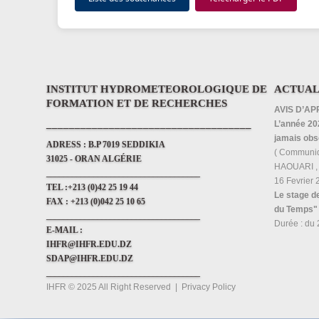
INSTITUT HYDROMETEOROLOGIQUE DE
ACTUAL
FORMATION ET DE RECHERCHES
AVIS D’AP
____________________________________
L’année 202
jamais obs
ADRESS :
B.P 7019 SEDDIKIA
( Communi
31025 - ORAN ALGÉRIE
HAOUARI , i
____________________________________
16 Fevrier
TEL :
+213 (0)42 25 19 44
Le stage d
FAX :
+213 (0)042 25 10 65
du Temps"
____________________________________
Durée : du 
E-MAIL :
IHFR@IHFR.EDU.DZ
SDAP@IHFR.EDU.DZ
____________________________________
IHFR © 2025 All Right Reserved
|
Privacy Policy