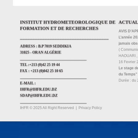
INSTITUT HYDROMETEOROLOGIQUE DE
ACTUAL
FORMATION ET DE RECHERCHES
AVIS D’AP
____________________________________
L’année 202
jamais obs
ADRESS :
B.P 7019 SEDDIKIA
( Communi
31025 - ORAN ALGÉRIE
HAOUARI , i
____________________________________
16 Fevrier
TEL :
+213 (0)42 25 19 44
Le stage d
FAX :
+213 (0)042 25 10 65
du Temps"
____________________________________
Durée : du 
E-MAIL :
IHFR@IHFR.EDU.DZ
SDAP@IHFR.EDU.DZ
____________________________________
IHFR © 2025 All Right Reserved
|
Privacy Policy