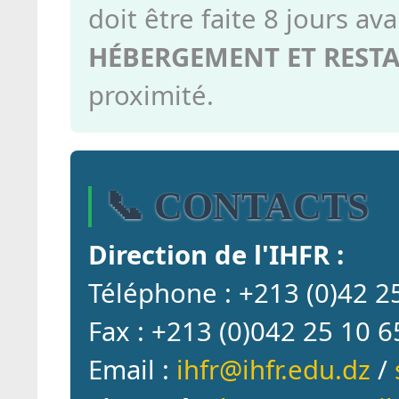
doit être faite 8 jours ava
HÉBERGEMENT ET RESTA
proximité.
📞 CONTACTS
Direction de l'IHFR :
Téléphone : +213 (0)42 2
Fax : +213 (0)042 25 10 6
Email :
ihfr@ihfr.edu.dz
/