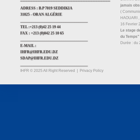
jamais obs
ADRESS :
B.P 7019 SEDDIKIA
( Communi
31025 - ORAN ALGÉRIE
HAOUARI , i
____________________________________
16 Fevrier
TEL :
+213 (0)42 25 19 44
Le stage d
FAX :
+213 (0)042 25 10 65
du Temps"
____________________________________
Durée : du 
E-MAIL :
IHFR@IHFR.EDU.DZ
SDAP@IHFR.EDU.DZ
____________________________________
IHFR © 2025 All Right Reserved
|
Privacy Policy