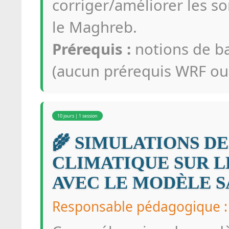
corriger/améliorer les so
le Maghreb.
Prérequis :
notions de b
(aucun prérequis WRF ou 
10 jours | 1 session
🌾 SIMULATIONS D
CLIMATIQUE SUR 
AVEC LE MODÈLE 
Responsable pédagogique