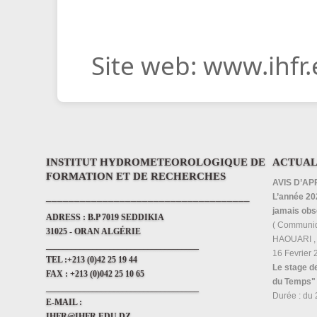
Site web: www.ihfr.
INSTITUT HYDROMETEOROLOGIQUE DE
ACTUAL
FORMATION ET DE RECHERCHES
AVIS D’AP
____________________________________
L’année 202
jamais obs
ADRESS :
B.P 7019 SEDDIKIA
( Communi
31025 - ORAN ALGÉRIE
HAOUARI , i
____________________________________
16 Fevrier
TEL :
+213 (0)42 25 19 44
Le stage d
FAX :
+213 (0)042 25 10 65
du Temps"
____________________________________
Durée : du 
E-MAIL :
IHFR@IHFR.EDU.DZ